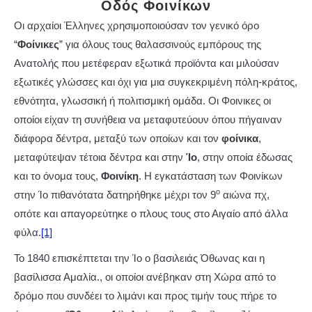
Οδός Φοινίκων
Οι αρχαίοι Έλληνες χρησιμοποιούσαν τον γενικό όρο
“
Φοίνικες
” για όλους τους θαλασσινούς εμπόρους της
Ανατολής που μετέφεραν εξωτικά προϊόντα και μιλούσαν
εξωτικές γλώσσες και όχι για μια συγκεκριμένη πόλη-κράτος,
εθνότητα, γλωσσική ή πολιτισμική ομάδα. Οι Φοινικες οι
οποίοι είχαν τη συνήθεια να μεταφυτεύουν όπου πήγαιναν
διάφορα δέντρα, μεταξύ των οποίων και τον
φοίνικα
,
μεταφύτεψαν τέτοια δέντρα και στην
Ίο
, στην οποία έδωσας
και το όνομα τους,
Φοινίκη
. Η εγκατάσταση των Φοινίκων
ο
στην Ίο πιθανότατα δατηρήθηκε μέχρι τον 9
αιώνα πχ,
οπότε και απαγορεύτηκε ο πλους τους στο Αιγαίο από άλλα
φύλα.
[1]
Το 1840 επισκέπτεται την Ίο ο βασιλειάς Όθωνας και η
βασίλισσα Αμαλία., οι οποίοι ανέβηκαν στη Χώρα από το
δρόμο που συνδέει το λιμάνι και προς τιμήν τους πήρε το