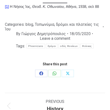
[1]
Η Νήσος Ίος,
Θεοδ. Κ. Οθωναίου,
Αθήνα, 1938, σελ 88
Categories:
blog
,
Τοπωνύμια, δρόμοι και πλατείες τις
Ίου
By
Γιώργος Δημητρόπουλος
18/05/2020
Leave a comment
Tags:
Phoenicians
δρόμοι
οδός Φοινίκων
Φοίνικες
Share this post
Share
Share
Share
on
on
on
Facebook
WhatsApp
X
Post
navigation
PREVIOUS
History
Previous