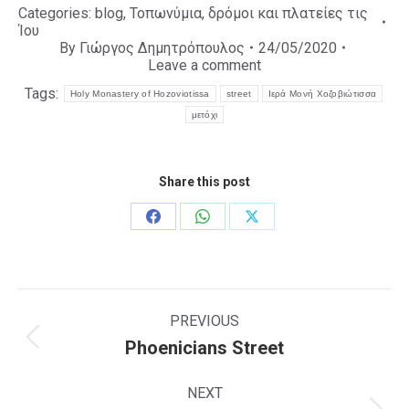
Categories:
blog
,
Τοπωνύμια, δρόμοι και πλατείες τις
Ίου
By
Γιώργος Δημητρόπουλος
24/05/2020
Leave a comment
Tags:
Holy Monastery of Hozoviotissa
street
Ιερά Μονή Χοζοβιώτισσα
μετόχι
Share this post
Share
Share
Share
on
on
on
Facebook
WhatsApp
X
Post
navigation
PREVIOUS
Phoenicians Street
Previous
post:
NEXT