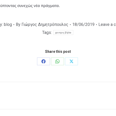
αλύπτοντας συνεχώς νέα πράγματα.
y:
blog
By
Γιώργος Δημητρόπουλος
18/06/2019
Leave a 
Tags:
χοντρη βίγλα
Share this post
Share
Share
Share
on
on
on
Facebook
WhatsApp
X
Next
post: