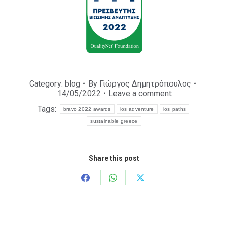
Category:
blog
By
Γιώργος Δημητρόπουλος
14/05/2022
Leave a comment
Tags:
bravo 2022 awards
ios adventure
ios paths
sustainable greece
Share this post
Share
Share
Share
on
on
on
Facebook
WhatsApp
X
Post