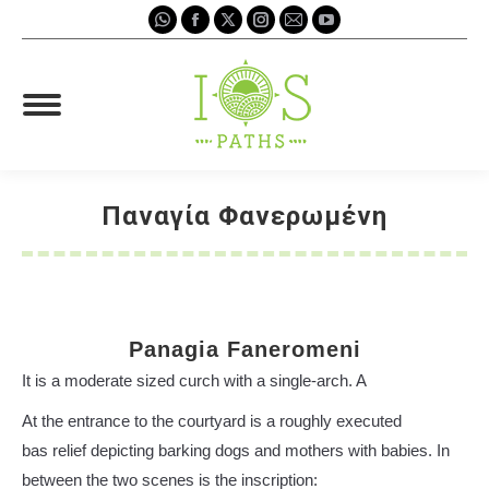
Whatsapp
Facebook
X
Instagram
Mail
YouTube
page
page
page
page
page
page
opens
opens
opens
opens
opens
opens
in
in
in
in
in
in
new
new
new
new
new
new
window
window
window
window
window
window
Παναγία Φανερωμένη
You are here:
Panagia Faneromeni
Ιt is a moderate sized curch with a single-arch. A
At the entrance to the courtyard is a roughly executed
bas relief depicting barking dogs and mothers with babies. In
between the two scenes is the inscription: