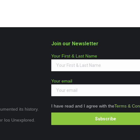
Join our Newsletter
Your First & Last Name
Your email
I have read and I agree with the
Terms & Cond
umented its history.
ver Ios Unexplored.