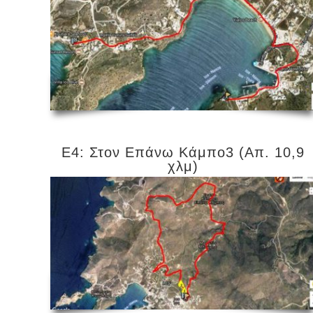
Ε4: Στον Επάνω Κάμπο3 (Απ. 10,9
χλμ)