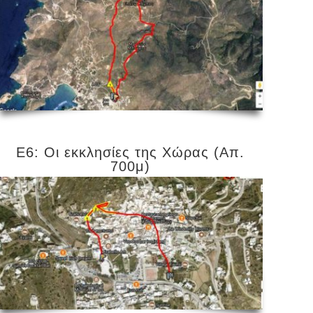
Ε6: Οι εκκλησίες της Χώρας (Απ.
700μ)