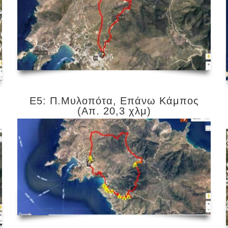
Ε5: Π.Μυλοπότα, Επάνω Κάμπος
(Απ. 20,3 χλμ)