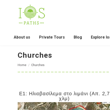
About us
Private Tours
Blog
Explore Io
Churches
You are here:
Home
Churches
E1: Ηλιοβασίλεμα στο λιμάνι (Απ. 2,7
χλμ)