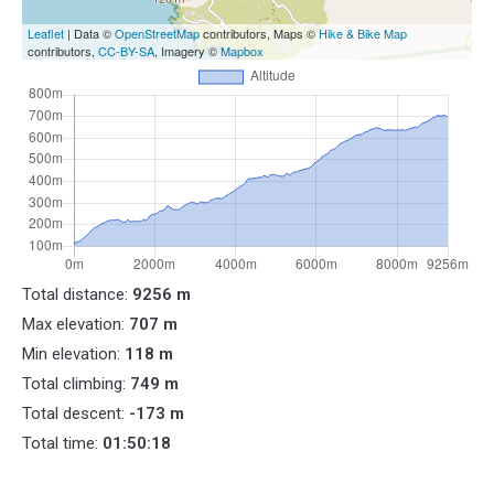
Leaflet
| Data ©
OpenStreetMap
contributors, Maps ©
Hike & Bike Map
contributors,
CC-BY-SA
, Imagery ©
Mapbox
Total distance:
9256 m
Max elevation:
707 m
Min elevation:
118 m
Total climbing:
749 m
Total descent:
-173 m
Total time:
01:50:18