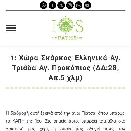
Whatsapp
Facebook
X
Instagram
Mail
YouTube
page
page
page
page
page
page
opens
opens
opens
opens
opens
opens
in
in
in
in
in
in
new
new
new
new
new
new
window
window
window
window
window
window
1: Χώρα-Σκάρκος-Ελληνικά-Αγ.
Τριάδα-Αγ. Προκόπιος (ΔΔ:28,
Απ.5 χλμ)
You are here:
Η διαδρομή αυτή ξεκινά από την άνω Πιάτσα, όπου υπάρχει
το ΚΑΠΗ της Ίου. Στο σημείο αυτό, υπάρχει ταμπέλα στο
αριστερό μας χέρι, η οποία μας οδηγεί προς τον